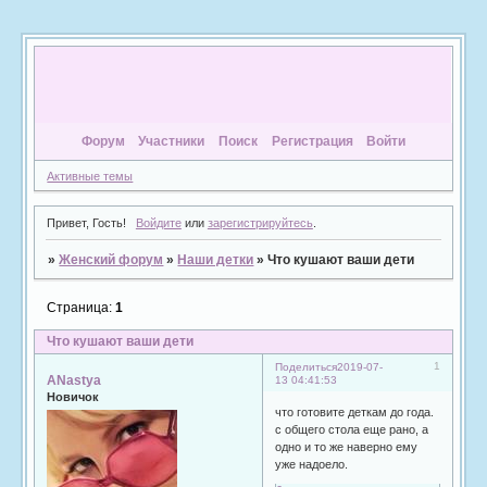
Форум
Участники
Поиск
Регистрация
Войти
Активные темы
Привет, Гость!
Войдите
или
зарегистрируйтесь
.
»
Женский форум
»
Наши детки
»
Что кушают ваши дети
Страница:
1
Что кушают ваши дети
1
Поделиться
2019-07-
ANastya
13 04:41:53
Новичок
что готовите деткам до года.
с общего стола еще рано, а
одно и то же наверно ему
уже надоело.