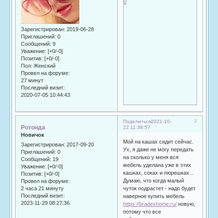
0
Зарегистрирован
: 2019-06-28
Приглашений:
0
Сообщений:
9
Уважение:
[+0/-0]
Позитив:
[+0/-0]
Пол:
Женский
Провел на форуме:
27 минут
Последний визит:
2020-07-05 10:44:43
2
Поделиться
2021-10-
Ротонда
22 11:38:57
Новичок
Мой на кашах сидит сейчас.
Зарегистрирован
: 2017-09-20
Ух, я даже не могу передать
Приглашений:
0
на сколько у меня вся
Сообщений:
19
мебель уделана уже в этих
Уважение:
[+0/-0]
кашках, соках и пюрешках...
Позитив:
[+0/-0]
Думаю, что когда малый
Провел на форуме:
2 часа 21 минуту
чуток подрастет - надо будет
Последний визит:
наверное купить мебель
2023-11-29 08:27:36
https://bradexhome.ru/
новую,
потому что все