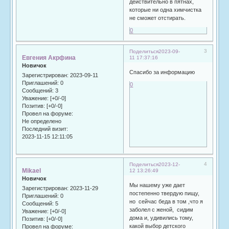
действительно в пятнах,
которые ни одна химчистка
не сможет отстирать.
0
3
Поделиться
2023-09-
Евгения Акрфина
11 17:37:16
Новичок
Спасибо за информацию
Зарегистрирован
: 2023-09-11
Приглашений:
0
0
Сообщений:
3
Уважение:
[+0/-0]
Позитив:
[+0/-0]
Провел на форуме:
Не определено
Последний визит:
2023-11-15 12:11:05
4
Поделиться
2023-12-
Mikael
12 13:26:49
Новичок
Мы нашему уже дает
Зарегистрирован
: 2023-11-29
постепенно твердую пищу,
Приглашений:
0
но сейчас беда в том ,что я
Сообщений:
5
заболел с женой, сидим
Уважение:
[+0/-0]
дома и, удивились тому,
Позитив:
[+0/-0]
какой выбор детского
Провел на форуме: