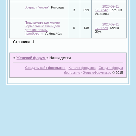
2023-09-11
Возраст "елоза"
Ротонда
3
699
17:38:42
Евгения
Акрфина
Подскажите где можно
2023-09-11
нормальные ткани для
0
148
17:36:29
Алёна
детских пижам
Жук
приобрести.
Алёна Жук
Страница:
1
»
Женский форум
»
Наши детки
Создать сайт бесплатно
·
Каталог форумов
·
Создать форум
бесплатно
·
ЖивыеФорумы.ру
© 2015