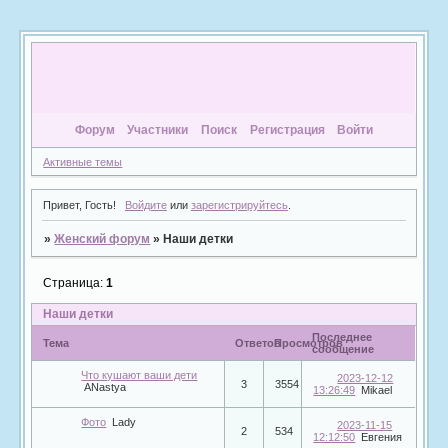
Форум
Участники
Поиск
Регистрация
Войти
Активные темы
Привет, Гость!
Войдите
или
зарегистрируйтесь
.
»
Женский форум
»
Наши детки
Страница:
1
Наши детки
Последнее
Тема
Ответов
Просмотров
сообщение
Что кушают ваши дети
2023-12-12
3
3554
ANastya
13:26:49
Mikael
Фото
Lady
2023-11-15
2
534
12:12:50
Евгения