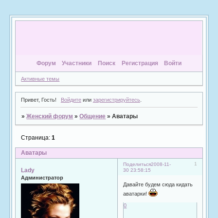
Форум
Участники
Поиск
Регистрация
Войти
Активные темы
Привет, Гость!
Войдите
или
зарегистрируйтесь
.
»
Женский форум
»
Общение
»
Аватары
Страница:
1
Аватары
1
Поделиться
2008-11-
Lady
30 23:58:15
Администратор
Давайте будем сюда кидать
аватарки!
0