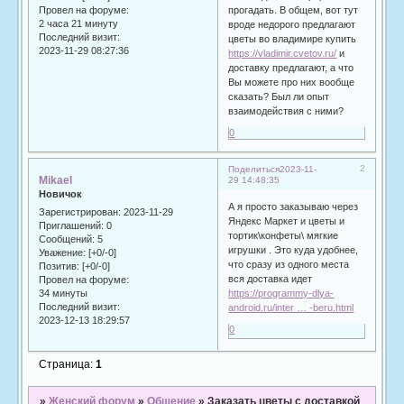
прогадать. В общем, вот тут
Провел на форуме:
2 часа 21 минуту
вроде недорого предлагают
Последний визит:
цветы во владимире купить
2023-11-29 08:27:36
https://vladimir.cvetov.ru/
и
доставку предлагают, а что
Вы можете про них вообще
сказать? Был ли опыт
взаимодействия с ними?
0
2
Поделиться
2023-11-
Mikael
29 14:48:35
Новичок
А я просто заказываю через
Зарегистрирован
: 2023-11-29
Яндекс Маркет и цветы и
Приглашений:
0
тортик\конфеты\ мягкие
Сообщений:
5
игрушки . Это куда удобнее,
Уважение:
[+0/-0]
что сразу из одного места
Позитив:
[+0/-0]
вся доставка идет
Провел на форуме:
34 минуты
https://programmy-dlya-
Последний визит:
android.ru/inter … -beru.html
2023-12-13 18:29:57
0
Страница:
1
»
Женский форум
»
Общение
»
Заказать цветы с доставкой