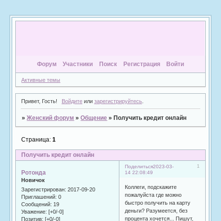
Форум
Участники
Поиск
Регистрация
Войти
Активные темы
Привет, Гость!
Войдите
или
зарегистрируйтесь
.
»
Женский форум
»
Общение
»
Получить кредит онлайн
Страница:
1
Получить кредит онлайн
1
Поделиться
2023-03-
Ротонда
14 22:08:49
Новичок
Коллеги, подскажите
Зарегистрирован
: 2017-09-20
пожалуйста где можно
Приглашений:
0
быстро получить на карту
Сообщений:
19
деньги? Разумеется, без
Уважение:
[+0/-0]
процента хочется... Пишут,
Позитив:
[+0/-0]