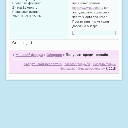
что сервис займов
Провел на форуме:
2 часа 21 минуту
https://www.ezaem.ru/
вот
Последний визит:
этот довольно хороший -
2023-11-29 08:27:36
что-то знаете про него?
Просто деньги мне нужны
довольно быстро.
0
Страница:
1
»
Женский форум
»
Общение
»
Получить кредит онлайн
Создать сайт бесплатно
·
Каталог форумов
·
Создать форум
бесплатно
·
ЖивыеФорумы.ру
© 2015